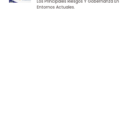
Los Principales Riesgos Y Gobernanza En
Entornos Actuales.
28 julio 2026
El Instituto De Gobernanza Corporativa –
Panamá Felicita A Laury Alfaro, Asociada
Corporativa Del IGCP En Representación
De Grupo Melo.
23 julio 2026
Instituto De Gobernanza Corporativa –
Panamá Fortalece El Relacionamiento
Entre Asociados Con La Segunda Edición
De La Red De Líderes
22 julio 2026
El Instituto De Gobernanza Corporativa –
Panamá Continúa Fortaleciendo Sus
Alianzas Estratégicas Mediante La
Renovación Del Convenio Marco De
Entendimiento Con Sumarse.