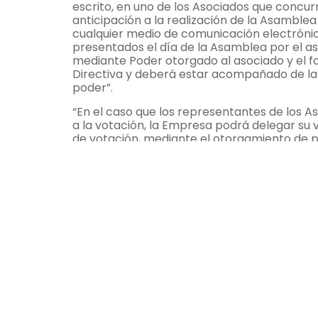
escrito, en uno de los Asociados que concur
anticipación a la realización de la Asamblea
cualquier medio de comunicación electrónica
presentados el día de la Asamblea por el a
mediante Poder otorgado al asociado y el f
Directiva y deberá estar acompañado de la c
poder”.
“En el caso que los representantes de los A
a la votación, la Empresa podrá delegar su 
de votación, mediante el otorgamiento de 
representantes ante el Instituto y debidam
y el formato Poder será el autorizado por la
a la administración con 48 horas de anticipa
Por otra parte, agradecemos a todos los aso
(
administracion@igc-panamá.org
o al telé
Panamá, 10 de abril de 2018
Lila Liu
Presidenta
Junta Directiva 2017-2018