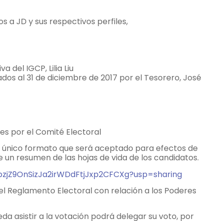
s a JD y sus respectivos perfiles,
a del IGCP, Lilia Liu
dos al 31 de diciembre de 2017 por el Tesorero, José
nes por el Comité Electoral
 único formato que será aceptado para efectos de
e un resumen de las hojas de vida de los candidatos.
aKbzjZ9OnSizJa2irWDdFtjJxp2CFCXg?usp=sharing
del Reglamento Electoral con relación a los Poderes
eda asistir a la votación podrá delegar su voto, por