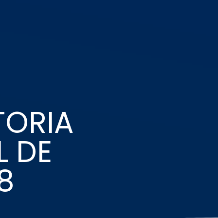
TORIA
L DE
8