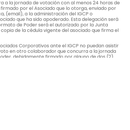
ra a la jornada de votación con al menos 24 horas de
 firmado por el Asociado que lo otorga, enviado por
, (email), a la administración del IGCP o
sociado que ha sido apoderado. Esta delegación será
ormato de Poder será el autorizado por la Junta
opia de la cédula vigente del asociado que firma el
sociados Corporativos ante el IGCP no puedan asistir
voto en otro colaborador que concurra a la jornada
poder, debidamente firmado por alguno de dos (2)
ente notariado. Esta delegación será mediante Poder
 Junta Directiva del IGCP, el cual deberá ser enviado
ción al día de la Asamblea”.
ciados ponerse al día en sus cuotas de inscripción.
fono 230-8344).