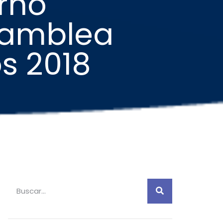
erno
Asamblea
s 2018