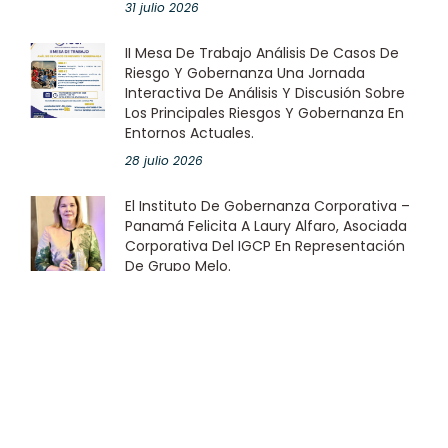
31 julio 2026
II Mesa De Trabajo Análisis De Casos De
Riesgo Y Gobernanza Una Jornada
Interactiva De Análisis Y Discusión Sobre
Los Principales Riesgos Y Gobernanza En
Entornos Actuales.
28 julio 2026
El Instituto De Gobernanza Corporativa –
Panamá Felicita A Laury Alfaro, Asociada
Corporativa Del IGCP En Representación
De Grupo Melo.
23 julio 2026
Instituto De Gobernanza Corporativa –
Panamá Fortalece El Relacionamiento
Entre Asociados Con La Segunda Edición
De La Red De Líderes
22 julio 2026