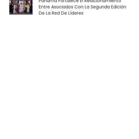
Panamá Fortalece El Relacionamiento
Entre Asociados Con La Segunda Edición
De La Red De Líderes
22 julio 2026
El Instituto De Gobernanza Corporativa –
Panamá Continúa Fortaleciendo Sus
Alianzas Estratégicas Mediante La
Renovación Del Convenio Marco De
Entendimiento Con Sumarse.
21 julio 2026
Previous
Next
CONVOCATORIA DE CONSULTOR PARA PLAN ESTRATÉGICO DEL IGCP
DIPLOMADO FINTECH Y CRIPTOECONOMÍA IGCP-USMA